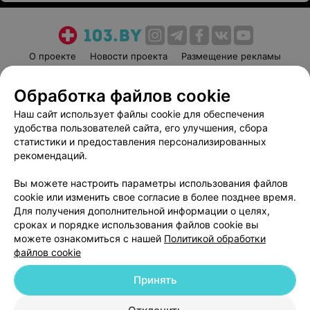
О проекте
Новости проекта
Размещение рекламы
Медицинский маркетинг
Публичный договор
Обработка файлов cookie
Пользовательское соглашение
Способы оплаты
Наш сайт использует файлы cookie для обеспечения
Вакансии
Партнеры
удобства пользователей сайта, его улучшения, сбора
Написать руководителю 103.by
статистики и предоставления персонализированных
Написать в поддержку
рекомендаций.
Персональные настройки cookie
Вы можете настроить параметры использования файлов
Обработка персональных данных
cookie или изменить свое согласие в более позднее время.
Для получения дополнительной информации о целях,
сроках и порядке использования файлов cookie вы
можете ознакомиться с нашей
Политикой обработки
файлов cookie
Принять
© 2026 ООО «Артокс Лаб», УНП 191700409
| 220012, Республика Беларусь,
г. Минск, улица Толбухина, 2, пом. 16 | help@103.by